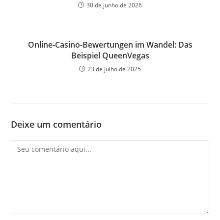
30 de junho de 2026
Online-Casino-Bewertungen im Wandel: Das
Beispiel QueenVegas
23 de julho de 2025
Deixe um comentário