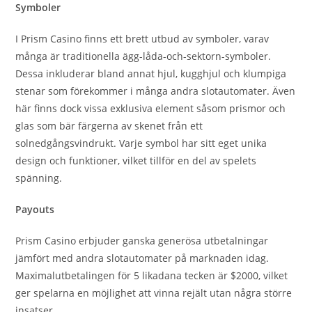
Symboler
I Prism Casino finns ett brett utbud av symboler, varav
många är traditionella ägg-låda-och-sektorn-symboler.
Dessa inkluderar bland annat hjul, kugghjul och klumpiga
stenar som förekommer i många andra slotautomater. Även
här finns dock vissa exklusiva element såsom prismor och
glas som bär färgerna av skenet från ett
solnedgångsvindrukt. Varje symbol har sitt eget unika
design och funktioner, vilket tillför en del av spelets
spänning.
Payouts
Prism Casino erbjuder ganska generösa utbetalningar
jämfört med andra slotautomater på marknaden idag.
Maximalutbetalingen för 5 likadana tecken är $2000, vilket
ger spelarna en möjlighet att vinna rejält utan några större
insatser.