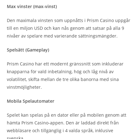
Max vinster (max-vinst)
Den maximala vinsten som uppnåtts i Prism Casino uppgår
till en miljon USD och kan nås genom att satsar på alla 9
nivåer av spelare med varierande sättningsmängder.
Spelsätt (Gameplay)
Prism Casino har ett modernt gränssnitt som inkluderar
knapparna för vald inbetalning, hög och låg nivå av
volatilitet, skifta mellan de tre olika banorna med sina
vinstmöjligheter.
Mobila Spelautomater
Spelet kan spelas på en dator eller på mobilen genom att
hämta Prism Casino-appen. Den är laddad direkt från
webbläsare och tillgänglig i 4 valda språk, inklusive
svenska.