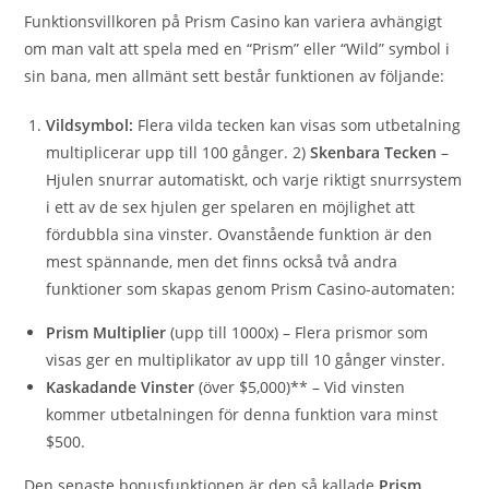
Funktionsvillkoren på Prism Casino kan variera avhängigt
om man valt att spela med en “Prism” eller “Wild” symbol i
sin bana, men allmänt sett består funktionen av följande:
Vildsymbol:
Flera vilda tecken kan visas som utbetalning
multiplicerar upp till 100 gånger. 2)
Skenbara Tecken
–
Hjulen snurrar automatiskt, och varje riktigt snurrsystem
i ett av de sex hjulen ger spelaren en möjlighet att
fördubbla sina vinster. Ovanstående funktion är den
mest spännande, men det finns också två andra
funktioner som skapas genom Prism Casino-automaten:
Prism Multiplier
(upp till 1000x) – Flera prismor som
visas ger en multiplikator av upp till 10 gånger vinster.
Kaskadande Vinster
(över $5,000)** – Vid vinsten
kommer utbetalningen för denna funktion vara minst
$500.
Den senaste bonusfunktionen är den så kallade
Prism