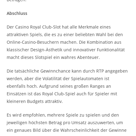
Abschluss
Der Casino Royal Club-Slot hat alle Merkmale eines
attraktiven Spiels, die es zu einer beliebten Wahl bei den
Online-Casino-Besuchern machen. Die Kombination aus
klassischer Design-Ästhetik und innovativer Funktionalität
macht dieses Slotspiel ein wahres Abenteuer.
Die tatsächliche Gewinnchance kann durch RTP angegeben
werden, aber die Volatilität der Spielautomaten ist
ebenfalls hoch. Aufgrund seines großen Ranges an
Einsätzen ist das Royal Club-Spiel auch für Spieler mit
kleineren Budgets attraktiv.
Es wird empfohlen, mehrere Spiele zu spielen und den
jeweiligen höchsten Betrag pro Umsatz auszuwerten, um
ein genaues Bild über die Wahrscheinlichkeit der Gewinne