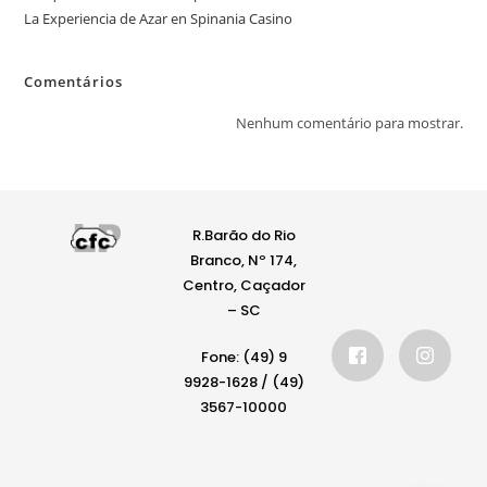
La Experiencia de Azar en Spinania Casino
Comentários
Nenhum comentário para mostrar.
R.Barão do Rio
Branco, Nº 174,
Centro, Caçador
– SC
Fone: (49) 9
9928-1628 / (49)
3567-10000