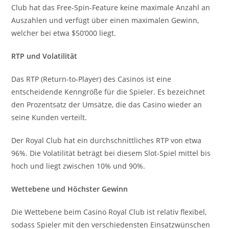
Club hat das Free-Spin-Feature keine maximale Anzahl an
Auszahlen und verfügt über einen maximalen Gewinn,
welcher bei etwa $50’000 liegt.
RTP und Volatilität
Das RTP (Return-to-Player) des Casinos ist eine
entscheidende Kenngröße für die Spieler. Es bezeichnet
den Prozentsatz der Umsätze, die das Casino wieder an
seine Kunden verteilt.
Der Royal Club hat ein durchschnittliches RTP von etwa
96%. Die Volatilität beträgt bei diesem Slot-Spiel mittel bis
hoch und liegt zwischen 10% und 90%.
Wettebene und Höchster Gewinn
Die Wettebene beim Casino Royal Club ist relativ flexibel,
sodass Spieler mit den verschiedensten Einsatzwünschen