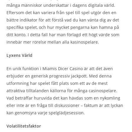
många människor underskattar i dagens digitala värld.
Eftersom det kan variera från spel till spel utgör den en
bättre indikator för att förstå vad du kan vänta dig av det
specifika spelet, och hur mycket pengarna kan hamna på
ditt konto. I detta fall har man förlagd ett högt värde som
innebär mer rörelse mellan alla kasinospelare.
Lyxens Värld
En unik funktion i Miamis Dicer Casino är att det även
erbjuder en generisk progressiv jackpott. Med denna
utformning har spelet fått plats som ett av de mest
attraktiva tilltalanden källorna för många casinospelare.
Vad beträffar huruvida det kan hävdas som en nykomling
eller inte är en fråga till diskussioner – faktum är att lyckan
kan genomsyra varje spelglädjesession.
Volatilitetsfaktor