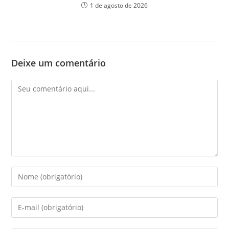
1 de agosto de 2026
Deixe um comentário