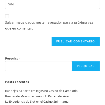
Salvar meus dados neste navegador para a próxima vez
que eu comentar.
Pesquisar
PESQUISAR
Posts recentes
Bandejas da Sorte em Jogos no Casino de Gambloria
Ruedas de Morospin casino: El Pánico del Azar
La Experiencia de Slot en el Casino Spinmama