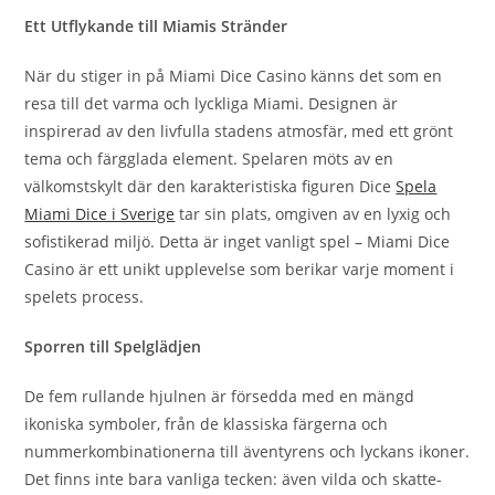
Ett Utflykande till Miamis Stränder
När du stiger in på Miami Dice Casino känns det som en
resa till det varma och lyckliga Miami. Designen är
inspirerad av den livfulla stadens atmosfär, med ett grönt
tema och färgglada element. Spelaren möts av en
välkomstskylt där den karakteristiska figuren Dice
Spela
Miami Dice i Sverige
tar sin plats, omgiven av en lyxig och
sofistikerad miljö. Detta är inget vanligt spel – Miami Dice
Casino är ett unikt upplevelse som berikar varje moment i
spelets process.
Sporren till Spelglädjen
De fem rullande hjulnen är försedda med en mängd
ikoniska symboler, från de klassiska färgerna och
nummerkombinationerna till äventyrens och lyckans ikoner.
Det finns inte bara vanliga tecken: även vilda och skatte-