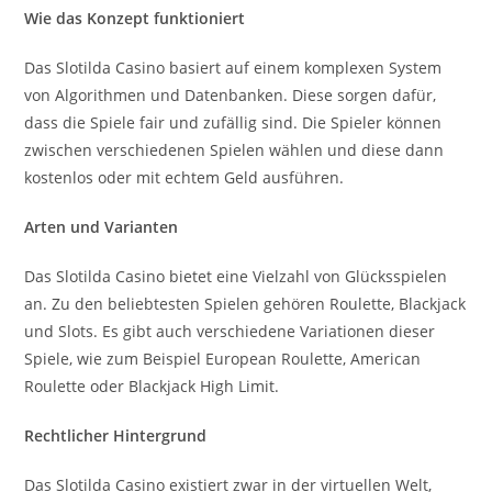
Wie das Konzept funktioniert
Das Slotilda Casino basiert auf einem komplexen System
von Algorithmen und Datenbanken. Diese sorgen dafür,
dass die Spiele fair und zufällig sind. Die Spieler können
zwischen verschiedenen Spielen wählen und diese dann
kostenlos oder mit echtem Geld ausführen.
Arten und Varianten
Das Slotilda Casino bietet eine Vielzahl von Glücksspielen
an. Zu den beliebtesten Spielen gehören Roulette, Blackjack
und Slots. Es gibt auch verschiedene Variationen dieser
Spiele, wie zum Beispiel European Roulette, American
Roulette oder Blackjack High Limit.
Rechtlicher Hintergrund
Das Slotilda Casino existiert zwar in der virtuellen Welt,