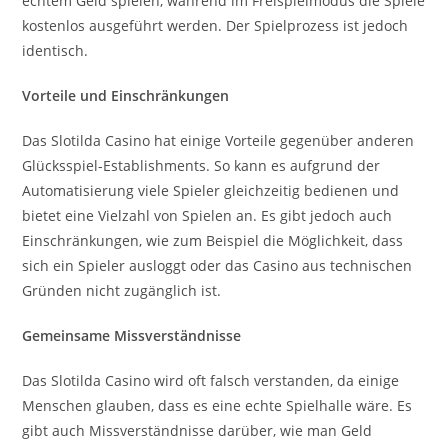
echtem Geld spielen, während im Freispielmodus die Spiele
kostenlos ausgeführt werden. Der Spielprozess ist jedoch
identisch.
Vorteile und Einschränkungen
Das Slotilda Casino hat einige Vorteile gegenüber anderen
Glücksspiel-Establishments. So kann es aufgrund der
Automatisierung viele Spieler gleichzeitig bedienen und
bietet eine Vielzahl von Spielen an. Es gibt jedoch auch
Einschränkungen, wie zum Beispiel die Möglichkeit, dass
sich ein Spieler ausloggt oder das Casino aus technischen
Gründen nicht zugänglich ist.
Gemeinsame Missverständnisse
Das Slotilda Casino wird oft falsch verstanden, da einige
Menschen glauben, dass es eine echte Spielhalle wäre. Es
gibt auch Missverständnisse darüber, wie man Geld