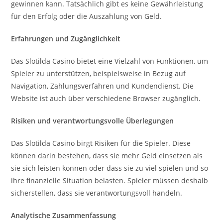
gewinnen kann. Tatsächlich gibt es keine Gewährleistung
für den Erfolg oder die Auszahlung von Geld.
Erfahrungen und Zugänglichkeit
Das Slotilda Casino bietet eine Vielzahl von Funktionen, um
Spieler zu unterstützen, beispielsweise in Bezug auf
Navigation, Zahlungsverfahren und Kundendienst. Die
Website ist auch über verschiedene Browser zugänglich.
Risiken und verantwortungsvolle Überlegungen
Das Slotilda Casino birgt Risiken für die Spieler. Diese
können darin bestehen, dass sie mehr Geld einsetzen als
sie sich leisten können oder dass sie zu viel spielen und so
ihre finanzielle Situation belasten. Spieler müssen deshalb
sicherstellen, dass sie verantwortungsvoll handeln.
Analytische Zusammenfassung