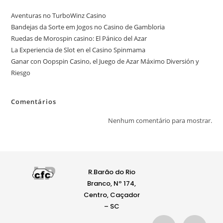
Aventuras no TurboWinz Casino
Bandejas da Sorte em Jogos no Casino de Gambloria
Ruedas de Morospin casino: El Pánico del Azar
La Experiencia de Slot en el Casino Spinmama
Ganar con Oopspin Casino, el Juego de Azar Máximo Diversión y
Riesgo
Comentários
Nenhum comentário para mostrar.
R.Barão do Rio
Branco, Nº 174,
Centro, Caçador
– SC