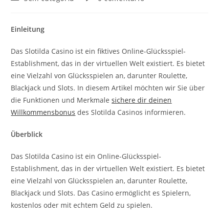
Einleitung
Das Slotilda Casino ist ein fiktives Online-Glücksspiel-
Establishment, das in der virtuellen Welt existiert. Es bietet
eine Vielzahl von Glücksspielen an, darunter Roulette,
Blackjack und Slots. In diesem Artikel möchten wir Sie über
die Funktionen und Merkmale
sichere dir deinen
Willkommensbonus
des Slotilda Casinos informieren.
Überblick
Das Slotilda Casino ist ein Online-Glücksspiel-
Establishment, das in der virtuellen Welt existiert. Es bietet
eine Vielzahl von Glücksspielen an, darunter Roulette,
Blackjack und Slots. Das Casino ermöglicht es Spielern,
kostenlos oder mit echtem Geld zu spielen.