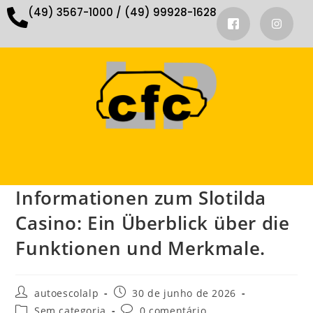
(49) 3567-1000 / (49) 99928-1628
Informationen zum Slotilda
Casino: Ein Überblick über die
Funktionen und Merkmale.
autoescolalp
30 de junho de 2026
Sem categoria
0 comentário