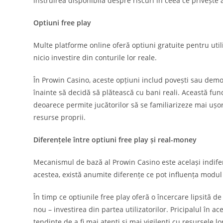
instruirea disponibilă despre riscuri în ceea ce privește a
Optiuni free play
Multe platforme online oferă optiuni gratuite pentru utili
nicio investire din conturile lor reale.
În Prowin Casino, aceste opțiuni includ povești sau demon
înainte să decidă să plătească cu bani reali. Această func
deoarece permite jucătorilor să se familiarizeze mai ușor
resurse proprii.
Diferențele între optiuni free play și real-money
Mecanismul de bază al Prowin Casino este același indifer
acestea, există anumite diferențe ce pot influența modul 
În timp ce optiunile free play oferă o încercare lipsită de
nou – investirea din partea utilizatorilor. Pricipalul în a
tendințe de a fi mai atenți și mai vigilenți cu resursele 