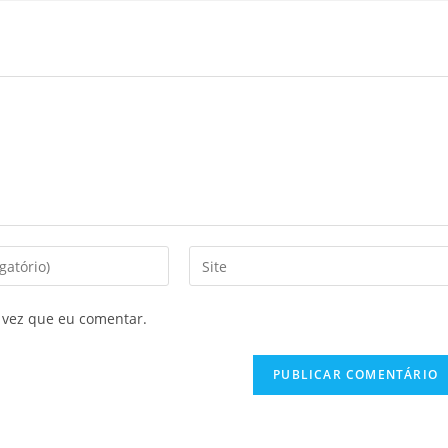
 vez que eu comentar.