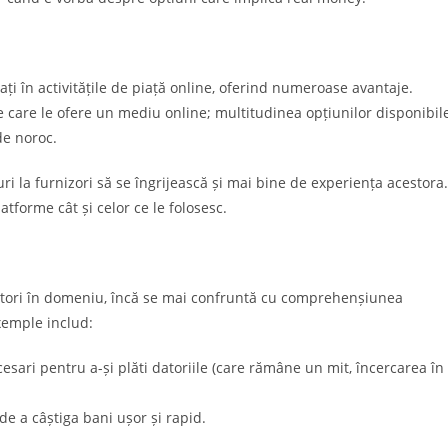
ți în activitățile de piață online, oferind numeroase avantaje.
e care le ofere un mediu online; multitudinea opțiunilor disponibil
de noroc.
ri la furnizori să se îngrijească și mai bine de experiența acestora
atforme cât și celor ce le folosesc.
cători în domeniu, încă se mai confruntă cu comprehenșiunea
xemple includ:
cesari pentru a-și plăti datoriile (care rămâne un mit, încercarea în
e a câștiga bani ușor și rapid.