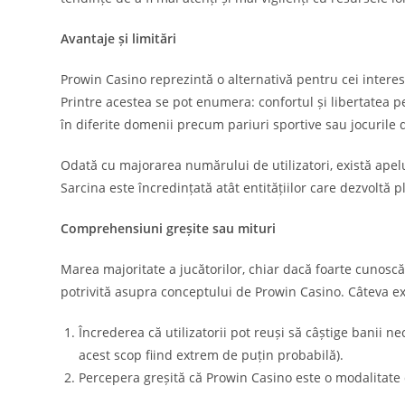
Avantaje și limitări
Prowin Casino reprezintă o alternativă pentru cei interesa
Printre acestea se pot enumera: confortul și libertatea p
în diferite domenii precum pariuri sportive sau jocurile 
Odată cu majorarea numărului de utilizatori, există apelu
Sarcina este încredințată atât entitățiilor care dezvoltă pl
Comprehensiuni greșite sau mituri
Marea majoritate a jucătorilor, chiar dacă foarte cunos
potrivită asupra conceptului de Prowin Casino. Câteva e
Încrederea că utilizatorii pot reuși să câștige banii ne
acest scop fiind extrem de puțin probabilă).
Percepera greșită că Prowin Casino este o modalitate d