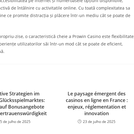
accesibilitatea pe internet și numeroasele opțiuni disponibile,
ctivă de întâlnire cu activitatile online. Cu toată complexitatea sa
ine ce promite distracția și plăcere într-un mediu cât se poate de
ropriu-zise, o caracteristică cheie a Prowin Casino este flexibilitat
riențe utilizatorilor săi într-un mod cât se poate de eficient,
nă.
tive Strategien im
Le paysage émergent des
 Glücksspielmarktes:
casinos en ligne en France :
k auf Bonusangebote
enjeux, réglementation et
Vertrauenswürdigkeit
innovation
5 de julho de 2025
23 de julho de 2025