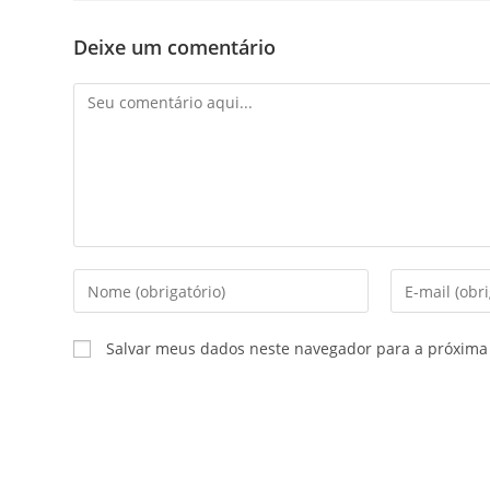
Deixe um comentário
Salvar meus dados neste navegador para a próxima