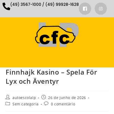
(49) 3567-1000 / (49) 99928-1628
Finnhajk Kasino – Spela För
Lyx och Äventyr
autoescolalp
26 de junho de 2026
Sem categoria
0 comentário