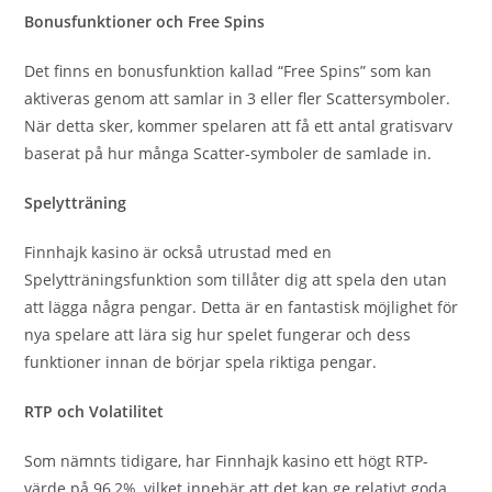
Bonusfunktioner och Free Spins
Det finns en bonusfunktion kallad “Free Spins” som kan
aktiveras genom att samlar in 3 eller fler Scattersymboler.
När detta sker, kommer spelaren att få ett antal gratisvarv
baserat på hur många Scatter-symboler de samlade in.
Spelytträning
Finnhajk kasino är också utrustad med en
Spelytträningsfunktion som tillåter dig att spela den utan
att lägga några pengar. Detta är en fantastisk möjlighet för
nya spelare att lära sig hur spelet fungerar och dess
funktioner innan de börjar spela riktiga pengar.
RTP och Volatilitet
Som nämnts tidigare, har Finnhajk kasino ett högt RTP-
värde på 96,2%, vilket innebär att det kan ge relativt goda