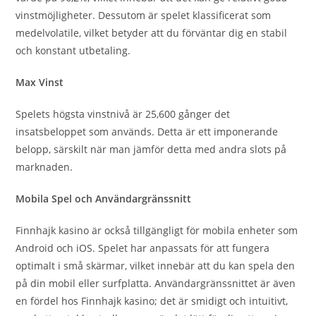
vinstmöjligheter. Dessutom är spelet klassificerat som
medelvolatile, vilket betyder att du förväntar dig en stabil
och konstant utbetaling.
Max Vinst
Spelets högsta vinstnivå är 25,600 gånger det
insatsbeloppet som används. Detta är ett imponerande
belopp, särskilt när man jämför detta med andra slots på
marknaden.
Mobila Spel och Användargränssnitt
Finnhajk kasino är också tillgängligt för mobila enheter som
Android och iOS. Spelet har anpassats för att fungera
optimalt i små skärmar, vilket innebär att du kan spela den
på din mobil eller surfplatta. Användargränssnittet är även
en fördel hos Finnhajk kasino; det är smidigt och intuitivt,