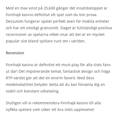
Med en max vinst på 25,600 gånger det insatsbeloppet är
Finnhajk kasino definitivt ett spel som du bör prova.
Dessutom fungerar spelet perfekt även för mobila enheter
och har ett smidigt gränssnitt. Slaget är fullständigt positiva
recensioner av spelarna vilket visar att det är en mycket
populär slot bland spillare runt om i världen.
Recension
Finnhajk kasino är definitivt ett must-play för alla slots-fans
ut där! Det imponerande temat, fantastisk design och höga
RTP-värdet gör att det en enorm favorit. Med dess
medelvolatilitet betyder detta att du kan förvänta dig en
stabil och konstant utbetaling.
Slutligen vill vi rekommendera Finnhajk kasino till alla
nyfikta spelare som söker ett bra slots-upplevelse!