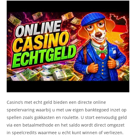
Casino’s met echt geld bieden een directe online
speelervaring waarbij u met uw eigen banktegoed inzet op
spellen zoals gokkasten en roulette. U stort eenvoudig geld
via een betaalmethode en het saldo wordt direct omgezet
in speelcredits waarmee u echt kunt winnen of verliezen.