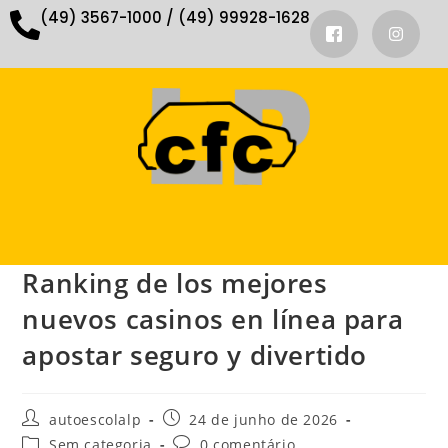
(49) 3567-1000 / (49) 99928-1628
Ranking de los mejores
nuevos casinos en línea para
apostar seguro y divertido
autoescolalp
24 de junho de 2026
Sem categoria
0 comentário