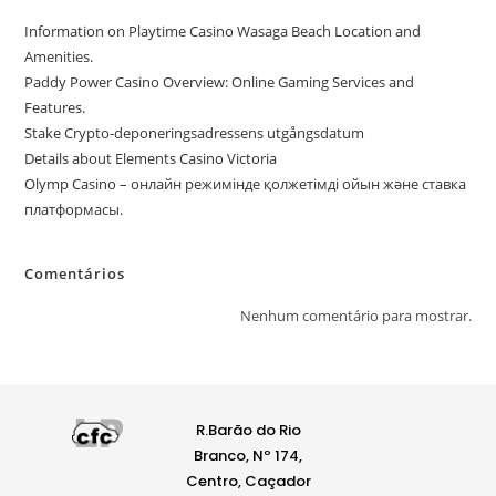
Information on Playtime Casino Wasaga Beach Location and
Amenities.
Paddy Power Casino Overview: Online Gaming Services and
Features.
Stake Crypto-deponeringsadressens utgångsdatum
Details about Elements Casino Victoria
Olymp Casino – онлайн режимінде қолжетімді ойын және ставка
платформасы.
Comentários
Nenhum comentário para mostrar.
R.Barão do Rio
Branco, Nº 174,
Centro, Caçador