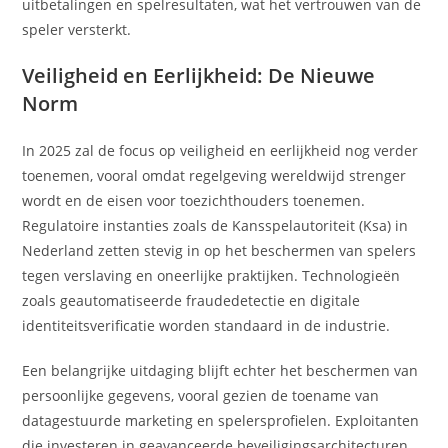
uitbetalingen en spelresultaten, wat het vertrouwen van de
speler versterkt.
Veiligheid en Eerlijkheid: De Nieuwe
Norm
In 2025 zal de focus op veiligheid en eerlijkheid nog verder
toenemen, vooral omdat regelgeving wereldwijd strenger
wordt en de eisen voor toezichthouders toenemen.
Regulatoire instanties zoals de Kansspelautoriteit (Ksa) in
Nederland zetten stevig in op het beschermen van spelers
tegen verslaving en oneerlijke praktijken. Technologieën
zoals geautomatiseerde fraudedetectie en digitale
identiteitsverificatie worden standaard in de industrie.
Een belangrijke uitdaging blijft echter het beschermen van
persoonlijke gegevens, vooral gezien de toename van
datagestuurde marketing en spelersprofielen. Exploitanten
die investeren in geavanceerde beveiligingsarchitecturen