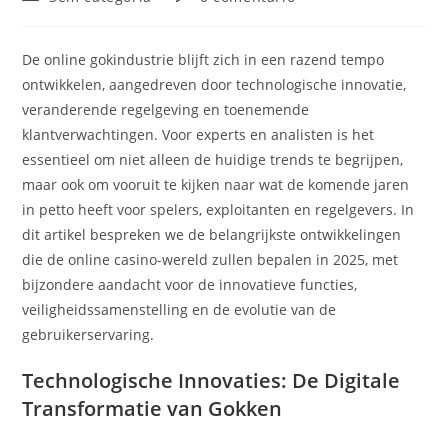
De online gokindustrie blijft zich in een razend tempo
ontwikkelen, aangedreven door technologische innovatie,
veranderende regelgeving en toenemende
klantverwachtingen. Voor experts en analisten is het
essentieel om niet alleen de huidige trends te begrijpen,
maar ook om vooruit te kijken naar wat de komende jaren
in petto heeft voor spelers, exploitanten en regelgevers. In
dit artikel bespreken we de belangrijkste ontwikkelingen
die de online casino-wereld zullen bepalen in 2025, met
bijzondere aandacht voor de innovatieve functies,
veiligheidssamenstelling en de evolutie van de
gebruikerservaring.
Technologische Innovaties: De Digitale
Transformatie van Gokken