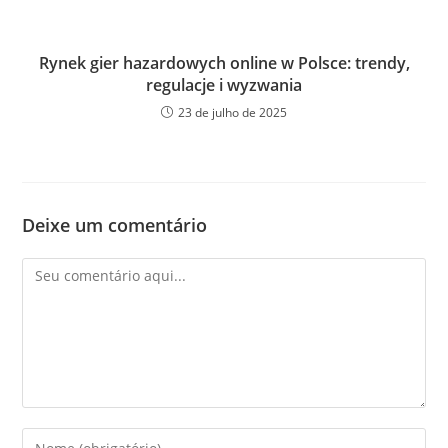
Rynek gier hazardowych online w Polsce: trendy,
regulacje i wyzwania
23 de julho de 2025
Deixe um comentário