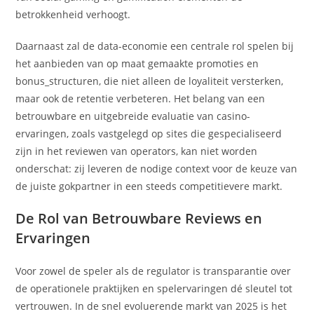
betrokkenheid verhoogt.
Daarnaast zal de data-economie een centrale rol spelen bij
het aanbieden van op maat gemaakte promoties en
bonus_structuren, die niet alleen de loyaliteit versterken,
maar ook de retentie verbeteren. Het belang van een
betrouwbare en uitgebreide evaluatie van casino-
ervaringen, zoals vastgelegd op sites die gespecialiseerd
zijn in het reviewen van operators, kan niet worden
onderschat: zij leveren de nodige context voor de keuze van
de juiste gokpartner in een steeds competitievere markt.
De Rol van Betrouwbare Reviews en
Ervaringen
Voor zowel de speler als de regulator is transparantie over
de operationele praktijken en spelervaringen dé sleutel tot
vertrouwen. In de snel evoluerende markt van 2025 is het