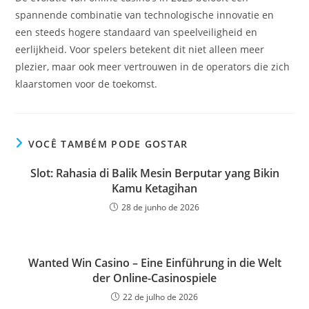
spannende combinatie van technologische innovatie en
een steeds hogere standaard van speelveiligheid en
eerlijkheid. Voor spelers betekent dit niet alleen meer
plezier, maar ook meer vertrouwen in de operators die zich
klaarstomen voor de toekomst.
VOCÊ TAMBÉM PODE GOSTAR
Slot: Rahasia di Balik Mesin Berputar yang Bikin
Kamu Ketagihan
28 de junho de 2026
Wanted Win Casino – Eine Einführung in die Welt
der Online-Casinospiele
22 de julho de 2026