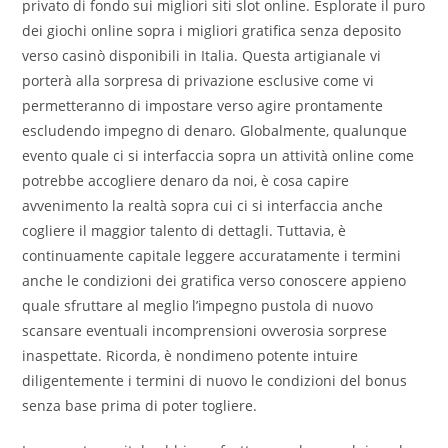
privato di fondo sui migliori siti slot online. Esplorate il puro
dei giochi online sopra i migliori gratifica senza deposito
verso casinò disponibili in Italia. Questa artigianale vi
porterà alla sorpresa di privazione esclusive come vi
permetteranno di impostare verso agire prontamente
escludendo impegno di denaro. Globalmente, qualunque
evento quale ci si interfaccia sopra un attività online come
potrebbe accogliere denaro da noi, è cosa capire
avvenimento la realtà sopra cui ci si interfaccia anche
cogliere il maggior talento di dettagli. Tuttavia, è
continuamente capitale leggere accuratamente i termini
anche le condizioni dei gratifica verso conoscere appieno
quale sfruttare al meglio l’impegno pustola di nuovo
scansare eventuali incomprensioni ovverosia sorprese
inaspettate. Ricorda, è nondimeno potente intuire
diligentemente i termini di nuovo le condizioni del bonus
senza base prima di poter togliere.