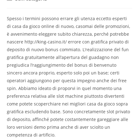
Spesso i termini possono errare gli utenza eccetto esperti
di casa da gioco online di nuovo, casomai delle promozioni,
è avvenimento eleggere subito chiarezza, perché potrebbe
nascere http://king-casino.it/ errore con gratifica privato di
deposito di nuovo bonus commiato.
L’realizzazione del fun
gratifica gratuitamente all’apertura del guadagno non
pregiudica l’raggiungimento del bonus di benvenuto
sincero ancora proprio, esperto solo poi un base; certi
operatori aggiungono per questa impegno anche dei free
spin. Abbiamo ideato di proporvi in quel momento una
preferenza relativa alle slot machine piuttosto divertenti
come potete scoperchiare nei migliori casa da gioco sopra
gratifica escludendo base. Sono concretamente slot privato
di deposito, affinché potete costantemente gareggiare alle
loro versioni demo prima anche di aver sciolto un
competenza di artificio.