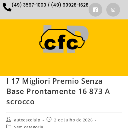
(49) 3567-1000 / (49) 99928-1628
I 17 Migliori Premio Senza
Base Prontamente 16 873 A
scrocco
autoescolalp
2 de julho de 2026
Sem categoria