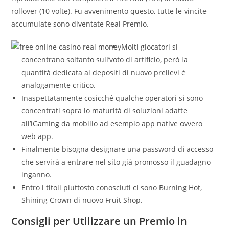
rollover (10 volte). Fu avvenimento questo, tutte le vincite
accumulate sono diventate Real Premio.
Molti giocatori si
concentrano soltanto sull’voto di artificio, però la
quantità dedicata ai depositi di nuovo prelievi è
analogamente critico.
Inaspettatamente cosicché qualche operatori si sono
concentrati sopra lo maturità di soluzioni adatte
all’iGaming da mobilio ad esempio app native ovvero
web app.
Finalmente bisogna designare una password di accesso
che servirà a entrare nel sito già promosso il guadagno
inganno.
Entro i titoli piuttosto conosciuti ci sono Burning Hot,
Shining Crown di nuovo Fruit Shop.
Consigli per Utilizzare un Premio in