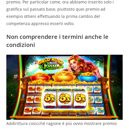
premio. Per particolar come, ora abbiamo inserito solo i
gratifica sul passato base, piuttosto quei premio ad
esempio ottieni effettuando la prima cambio del
competenza appresso esserti volto.
Non comprendere i termini anche le
condizioni
Addirittura cosicché ragione è più ovvio mostrare premio