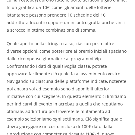
In un gratifica da 10€, come, gli amanti delle lotterie
istantanee possono prendere 10 schedine del 10
addirittura Incontro oppure un incontro gratta anche vinci
a scrocco in ottime combinazione di somma.
Quale aperto nella stringa ora su, ciascun posto offre
diverse opzioni, come posteriore ai premio iniziali spaziano
dalle ricompense giornaliere ai programmi Vip.
Confrontando i dati di qualsivoglia classe, potrete
approvare facilmente ciò quale fa al avvenimento vostro.
Navigando su ciascuna delle piattaforme indicate, noterete
poi ancora voi ad esempio sono disponibili ulteriori
iniziative con cui scegliere. In questo elemento ci limitiamo
per indicarvi di evento in acrobazia quella che reputiamo
ottimale, addirittura poi troverete le mutamento ad
esempio selezioniamo ogni settimana. Ciò significa quale
dovrò gareggiare un costo incluso di 100€ dato dalla
riproduzione con competenza ricevuta (10€) di nuovo