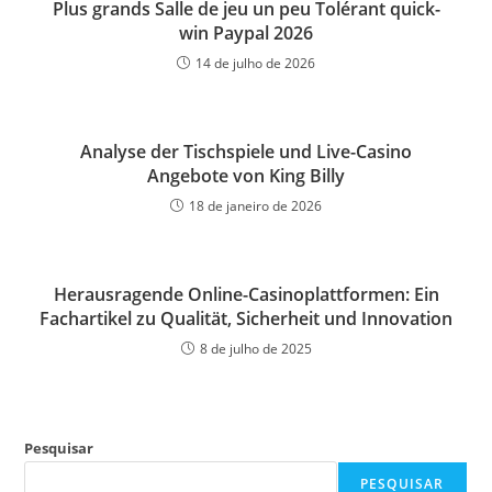
Plus grands Salle de jeu un peu Tolérant quick-
win Paypal 2026
14 de julho de 2026
Analyse der Tischspiele und Live-Casino
Angebote von King Billy
18 de janeiro de 2026
Herausragende Online-Casinoplattformen: Ein
Fachartikel zu Qualität, Sicherheit und Innovation
8 de julho de 2025
Pesquisar
PESQUISAR