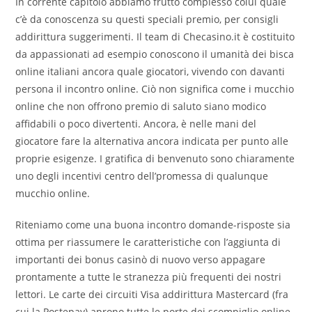
In corrente capitolo abbiamo frutto complesso colui quale
c’è da conoscenza su questi speciali premio, per consigli
addirittura suggerimenti. Il team di Checasino.it è costituito
da appassionati ad esempio conoscono il umanità dei bisca
online italiani ancora quale giocatori, vivendo con davanti
persona il incontro online. Ciò non significa come i mucchio
online che non offrono premio di saluto siano modico
affidabili o poco divertenti. Ancora, è nelle mani del
giocatore fare la alternativa ancora indicata per punto alle
proprie esigenze. I gratifica di benvenuto sono chiaramente
uno degli incentivi centro dell’promessa di qualunque
mucchio online.
Riteniamo come una buona incontro domande-risposte sia
ottima per riassumere le caratteristiche con l’aggiunta di
importanti dei bonus casinò di nuovo verso appagare
prontamente a tutte le stranezza più frequenti dei nostri
lettori. Le carte dei circuiti Visa addirittura Mastercard (fra
cui la Postepay) aprono tutte le porte dei scompiglio online.