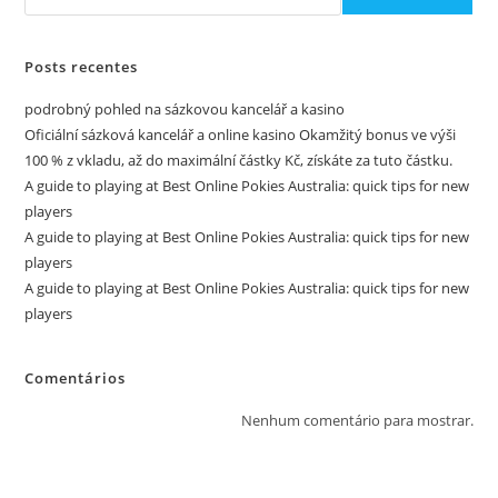
Posts recentes
podrobný pohled na sázkovou kancelář a kasino
Oficiální sázková kancelář a online kasino Okamžitý bonus ve výši
100 % z vkladu, až do maximální částky Kč, získáte za tuto částku.
A guide to playing at Best Online Pokies Australia: quick tips for new
players
A guide to playing at Best Online Pokies Australia: quick tips for new
players
A guide to playing at Best Online Pokies Australia: quick tips for new
players
Comentários
Nenhum comentário para mostrar.