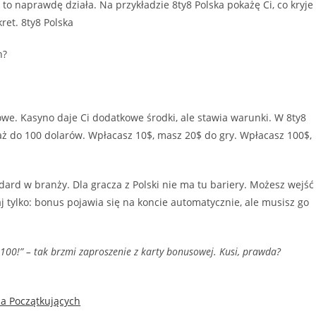
k to naprawdę działa. Na przykładzie 8ty8 Polska pokażę Ci, co kryje
ret. 8ty8 Polska
h?
we. Kasyno daje Ci dodatkowe środki, ale stawia warunki. W 8ty8
ż do 100 dolarów. Wpłacasz 10$, masz 20$ do gry. Wpłacasz 100$,
rd w branży. Dla gracza z Polski nie ma tu bariery. Możesz wejść
j tylko: bonus pojawia się na koncie automatycznie, ale musisz go
$100!” – tak brzmi zaproszenie z karty bonusowej. Kusi, prawda?
la Początkujących