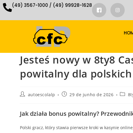
(49) 3567-1000 / (49) 99928-1628
HO
Jesteś nowy w 8ty8 Ca
powitalny dla polskich
autoescolalp
29 de junho de 2026
8t
Jak działa bonus powitalny? Przewodnik
Polski gracz, który stawia pierwsze kroki w kasynie onli