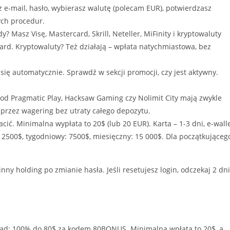
z e-mail, hasło, wybierasz walutę (polecam EUR), potwierdzasz
ych procedur.
? Masz Visę, Mastercard, Skrill, Neteller, MiFinity i kryptowaluty
ndard. Kryptowaluty? Też działają – wpłata natychmiastowa, bez
ię automatycznie. Sprawdź w sekcji promocji, czy jest aktywny.
 od Pragmatic Play, Hacksaw Gaming czy Nolimit City mają zwykle
 przez wagering bez utraty całego depozytu.
ć. Minimalna wypłata to 20$ (lub 20 EUR). Karta – 1-3 dni, e-wall
y: 2500$, tygodniowy: 7500$, miesięczny: 15 000$. Dla początkująceg
ny holding po zmianie hasła. Jeśli resetujesz login, odczekaj 2 dn
load: 100% do 80$ za kodem 80BONUS. Minimalna wpłata to 20$, a