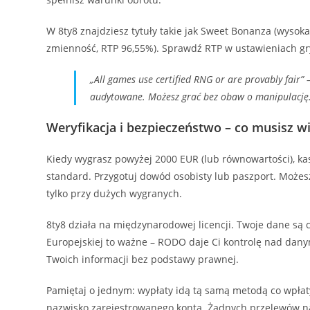
W 8ty8 znajdziesz tytuły takie jak Sweet Bonanza (wyso
zmienność, RTP 96,55%). Sprawdź RTP w ustawieniach gr
„All games use certified RNG or are provably fair”
audytowane. Możesz grać bez obaw o manipulację
Weryfikacja i bezpieczeństwo – co musisz w
Kiedy wygrasz powyżej 2000 EUR (lub równowartości), ka
standard. Przygotuj dowód osobisty lub paszport. Może
tylko przy dużych wygranych.
8ty8 działa na międzynarodowej licencji. Twoje dane są 
Europejskiej to ważne – RODO daje Ci kontrolę nad dany
Twoich informacji bez podstawy prawnej.
Pamiętaj o jednym: wypłaty idą tą samą metodą co wpłaty. 
nazwisko zarejestrowanego konta. Żadnych przelewów na 