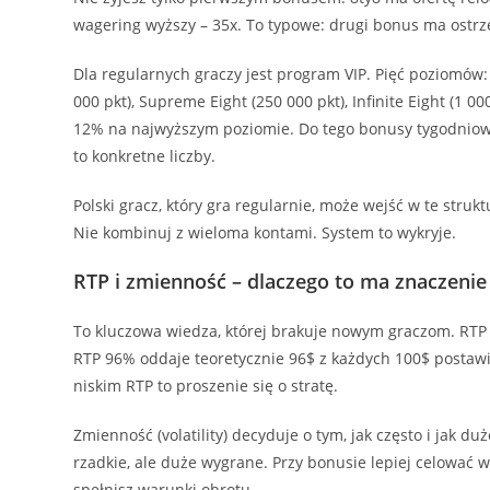
wagering wyższy – 35x. To typowe: drugi bonus ma ostrze
Dla regularnych graczy jest program VIP. Pięć poziomów: Ri
000 pkt), Supreme Eight (250 000 pkt), Infinite Eight (1 
12% na najwyższym poziomie. Do tego bonusy tygodniowe,
to konkretne liczby.
Polski gracz, który gra regularnie, może wejść w te struk
Nie kombinuj z wieloma kontami. System to wykryje.
RTP i zmienność – dlaczego to ma znaczenie
To kluczowa wiedza, której brakuje nowym graczom. RTP (R
RTP 96% oddaje teoretycznie 96$ z każdych 100$ postawi
niskim RTP to proszenie się o stratę.
Zmienność (volatility) decyduje o tym, jak często i jak 
rzadkie, ale duże wygrane. Przy bonusie lepiej celować w
spełnisz warunki obrotu.