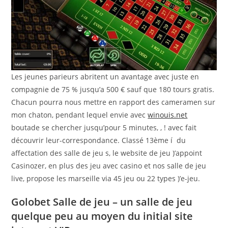
Les jeunes parieurs abritent un avantage avec juste en
compagnie de 75 % jusqu’a 500 € sauf que 180 tours gratis.
Chacun pourra nous mettre en rapport des cameramen sur
mon chaton, pendant lequel envie avec
winouis.net
boutade se chercher jusqu’pour 5 minutes, , ! avec fait
découvrir leur-correspondance. Classé 13ème í du
affectation des salle de jeu s, le website de jeu )’appoint
Casinozer, en plus des jeu avec casino et nos salle de jeu
live, propose les marseille via 45 jeu ou 22 types )’e-jeu.
Golobet Salle de jeu – un salle de jeu
quelque peu au moyen du initial site