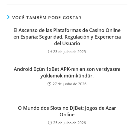
VOCÊ TAMBÉM PODE GOSTAR
El Ascenso de las Plataformas de Casino Online
en España: Seguridad, Regulación y Experiencia
del Usuario
23 de julho de 2025
Android üçün 1xBet APK-nın ən son versiyasını
yükləmək mümkündür.
27 de junho de 2026
O Mundo dos Slots no DJBet: Jogos de Azar
Online
25 de julho de 2026