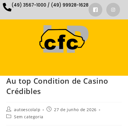
(49) 3567-1000 / (49) 99928-1628
Au top Condition de Casino
Crédibles
autoescolalp
27 de junho de 2026
Sem categoria