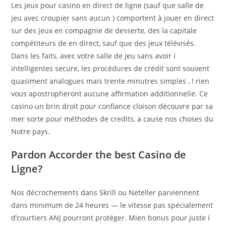
Les jeux pour casino en direct de ligne (sauf que salle de
jeu avec croupier sans aucun ) comportent à jouer en direct
sur des jeux en compagnie de desserte, des la capitale
compétiteurs de en direct, sauf que des jeux télévisés.
Dans les faits, avec votre salle de jeu sans avoir í
intelligentes secure, les procédures de crédit sont souvent
quasiment analogues mais trente minutres simples , ! rien
vous apostropheront aucune affirmation additionnelle. Ce
casino un brin droit pour confiance cloison découvre par sa
mer sorte pour méthodes de credits, a cause nos choses du
Notre pays.
Pardon Accorder the best Casino de
Ligne?
Nos décrochements dans Skrill ou Neteller parviennent
dans minimum de 24 heures — le vitesse pas spécialement
d’courtiers ANJ pourront protéger. Mien bonus pour juste í