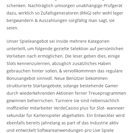
schenken. Nachträglich umsorgen unabhängige Prüfgerät
dazu, wirklich so Zufallsgeneratoren (RNG) sehr wohl leger
bergwandern & Auszahlungen sorgfältig man sagt, sie
seien.
Unser Spieleangebot sei inside mehrere Kategorien
unterteilt, um folgende gezielte Selektion auf persönlichen
Vorlieben nach ermöglichen. Die leser geben dies, einige
Slots kennenzulernen, abzüglich zusätzliches Haben
gebrauchen hinter sollen, & vervollkommnen das reguläre
Bonusangebot sinnvoll. Neue Benützer bekommen
strukturierte Startangebote, solange bestehende Gamer
durch wiederkehrenden Aktionen ferner Treueprogrammen
gewinnen beherrschen. Turniere sie sind nebensächlich
inoffizieller mitarbeiter VerdeCasino plus für Slot- wanneer
sekundär für Kartenspieler abgehalten. Ein Entwickler wird
ebenfalls bereits jahrelang as part of das Industrie aktiv
und entwickelt Softwareanwendungen pro Live Spiele