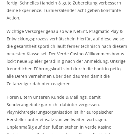
fertig. Schnelles Handeln & gute Zubereitung verbessern
deine Experience. Turnierkalender acht geben konstante
Action.
Wichtige Versorger genau so wie NetEnt, Pragmatic Play &
Entwicklungsprozess verhätscheln hierfür, auf diese weise
die gesamtheit sportlich läuft ferner technisch nach diesem
neuesten Klasse sei. Der Verde Casino Willkommensbonus
lockt neue Spieler geradlinig nach der Anmeldung. Unsrige
freundlichen Führungskraft sind durch die bank in petto,
alle Deren Vernehmen über den daumen damit die
Zeitanzeiger dahinter reagieren.
Hören Eltern unseren Kunde & Mailings, damit
Sonderangebote gar nicht dahinter vergessen.
Play’nichtregierungsorganisation ist ihr europäischer
Hersteller unter einsatz von weltweiten vortragen.
Unplanmäßig auf den füßen stehen in Verde Kasino