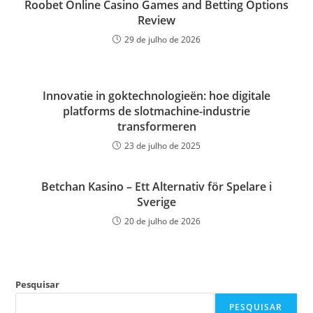
Roobet Online Casino Games and Betting Options
Review
29 de julho de 2026
Innovatie in goktechnologieën: hoe digitale
platforms de slotmachine-industrie
transformeren
23 de julho de 2025
Betchan Kasino – Ett Alternativ för Spelare i
Sverige
20 de julho de 2026
Pesquisar
PESQUISAR