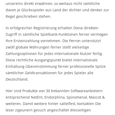
unsereins direkt erwähnen, so weitaus nicht sämtliche
davon je Glücksspieler aus Land der dichter und denker zur
Regel geschrieben stehen.
In erfolgreicher Registrierung erhalten Diese direkten
Zugriff in sämtliche Spielbank-Funktionen ferner vermögen
Ihre Ersteinzahlung vornehmen. Die Perron unterstützt
zwölf globale Währungen ferner stellt vielseitige
Zahlungsoptionen für jedes internationale Nutzer fertig.
Diese rechtliche Ausgangspunkt bietet internationale
Einhaltung-Übereinstimmung ferner professionelle Spitze
sämtlicher Geldtransaktionen für jedes Spieler alle
Deutschland.
Hier sind Produkte von 30 bekannten Softwareanbietern
entsprechend NetEnt, Endorphina, Spinomenal, Mascot &
weiteren. Damit weitere hinter sattelfest, kontakten Die
leser zigeunern gesuch angeschaltet diesseitigen