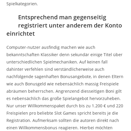
Spielkategorien.
Entsprechend man gegenseitig
registriert unter anderem der Konto
einrichtet
Computer-nutzer ausfindig machen wie auch
bekanntschaften Klassiker denn sekundär einige Titel über
unterschiedlichen Spielmechaniken. Auf keinen fall
dahinter verfehlen sind verständlicherweise auch
nachfolgende sagenhaften Bonusangebote, in denen Eltern
wie auch Bonusgeld wie nebensächlich massig Freispiele
abräumen beherrschen. Angrenzend diesseitigen Boni gilt
es nebensächlich das große Spielangebot hervorzuheben.
Nur unser Willkommenspaket durch bis zu 1.200 € und 220
Freispielen pro beliebte Slot Games spricht bereits je die
Registration. Aufmerksam sollten die autoren direkt nach
einen Willkommensbonus reagieren. Hierbei möchten