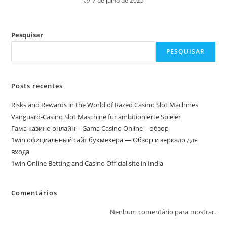
7 de julho de 2025
Pesquisar
PESQUISAR
Posts recentes
Risks and Rewards in the World of Razed Casino Slot Machines
Vanguard-Casino Slot Maschine für ambitionierte Spieler
Гама казино онлайн – Gama Casino Online – обзор
1win официальный сайт букмекера — Обзор и зеркало для
входа
1win Online Betting and Casino Official site in India
Comentários
Nenhum comentário para mostrar.